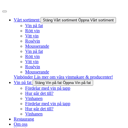
Hoppa
till
innehåll
Vårt sortiment
Stäng Vårt sortiment
Öppna Vårt sortiment
Vin på fat
Rött vin
Vitt vin
Rosévin
Mousserande
Vin på fat
Rött vin
Vitt vin
Rosévin
Mousserande
Vinbönder
Läs mer om våra vinmakare & producenter!
Vin på fat
Stäng Vin på fat
Öppna Vin på fat
Fördelar med vin på tapp
Hur går det till?
Vinhanen
Fördelar med vin på tapp
Hur går det till?
Vinhanen
Restaurang
Om oss