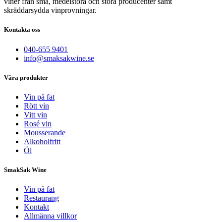
viner från små, medelstora och stora producenter samt
skräddarsydda vinprovningar.
Kontakta oss
040-655 9401
info@smaksakwine.se
Våra produkter
Vin på fat
Rött vin
Vitt vin
Rosé vin
Mousserande
Alkoholfritt
Öl
SmakSak Wine
Vin på fat
Restaurang
Kontakt
Allmänna villkor