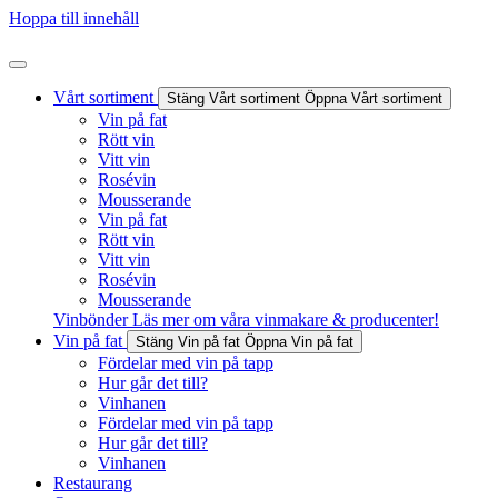
Hoppa till innehåll
Vårt sortiment
Stäng Vårt sortiment
Öppna Vårt sortiment
Vin på fat
Rött vin
Vitt vin
Rosévin
Mousserande
Vin på fat
Rött vin
Vitt vin
Rosévin
Mousserande
Vinbönder
Läs mer om våra vinmakare & producenter!
Vin på fat
Stäng Vin på fat
Öppna Vin på fat
Fördelar med vin på tapp
Hur går det till?
Vinhanen
Fördelar med vin på tapp
Hur går det till?
Vinhanen
Restaurang