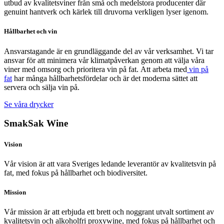
utbud av kvalitetsviner från små och medelstora producenter där
genuint hantverk och kärlek till druvorna verkligen lyser igenom.
Hållbarhet och vin
Ansvarstagande är en grundläggande del av vår verksamhet. Vi tar
ansvar för att minimera vår klimatpåverkan genom att välja våra
viner med omsorg och
prioritera vin på fat
. Att arbeta med
vin på
fat
har många hållbarhetsfördelar och är
det moderna sättet att
servera och sälja vin på.
Se våra drycker
SmakSak Wine
Vision
Vår vision är att vara Sveriges ledande leverantör av kvalitetsvin på
fat, med fokus på hållbarhet och biodiversitet.
Mission
Vår mission är att erbjuda ett brett och noggrant utvalt sortiment av
kvalitetsvin och alkoholfri proxywine, med fokus på hållbarhet och