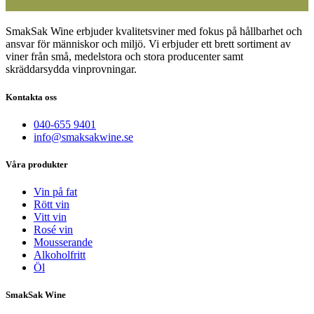
SmakSak Wine erbjuder kvalitetsviner med fokus på hållbarhet och
ansvar för människor och miljö. Vi erbjuder ett brett sortiment av
viner från små, medelstora och stora producenter samt
skräddarsydda vinprovningar.
Kontakta oss
040-655 9401
info@smaksakwine.se
Våra produkter
Vin på fat
Rött vin
Vitt vin
Rosé vin
Mousserande
Alkoholfritt
Öl
SmakSak Wine