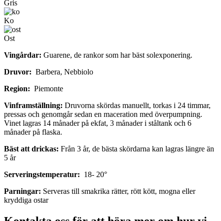
Gris
Ko
Ost
Vingårdar:
Guarene, de rankor som har bäst solexponering.
Druvor:
Barbera, Nebbiolo
Region:
Piemonte
Vinframställning:
Druvorna skördas manuellt, torkas i 24 timmar,
pressas och genomgår sedan en maceration med överpumpning.
Vinet lagras 14 månader på ekfat, 3 månader i ståltank och 6
månader på flaska.
Bäst att drickas:
Från 3 år, de bästa skördarna kan lagras längre än
5 år
Serveringstemperatur:
18- 20°
Parningar:
Serveras till smakrika rätter, rött kött, mogna eller
kryddiga ostar