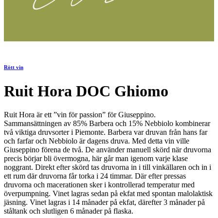
Rött vin
Ruit Hora DOC Ghiomo
Ruit Hora är ett ”vin för passion” för Giuseppino.
Sammansättningen av 85% Barbera och 15% Nebbiolo kombinerar
två viktiga druvsorter i Piemonte. Barbera var druvan från hans far
och farfar och Nebbiolo är dagens druva. Med detta vin ville
Giuseppino förena de två. De använder manuell skörd när druvorna
precis börjar bli övermogna, här går man igenom varje klase
noggrant. Direkt efter skörd tas druvorna in i till vinkällaren och in i
ett rum där druvorna får torka i 24 timmar. Där efter pressas
druvorna och macerationen sker i kontrollerad temperatur med
överpumpning. Vinet lagras sedan på ekfat med spontan malolaktisk
jäsning. Vinet lagras i 14 månader på ekfat, därefter 3 månader på
ståltank och slutligen 6 månader på flaska.