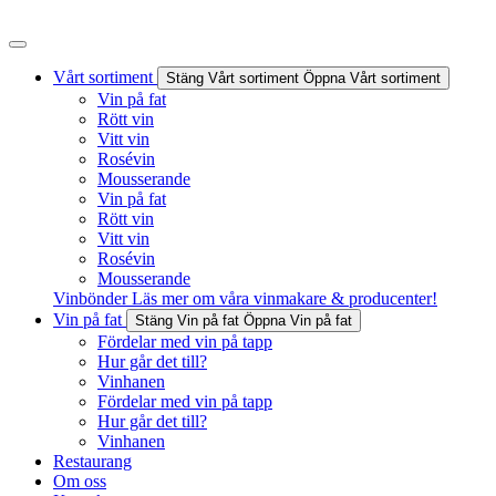
Hoppa
till
innehåll
Vårt sortiment
Stäng Vårt sortiment
Öppna Vårt sortiment
Vin på fat
Rött vin
Vitt vin
Rosévin
Mousserande
Vin på fat
Rött vin
Vitt vin
Rosévin
Mousserande
Vinbönder
Läs mer om våra vinmakare & producenter!
Vin på fat
Stäng Vin på fat
Öppna Vin på fat
Fördelar med vin på tapp
Hur går det till?
Vinhanen
Fördelar med vin på tapp
Hur går det till?
Vinhanen
Restaurang
Om oss