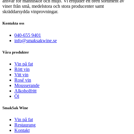
ansvar för människor och miljö. Vi erbjuder ett brett sortiment av
viner från små, medelstora och stora producenter samt
skräddarsydda vinprovningar.
Kontakta oss
040-655 9401
info@smaksakwine.se
Våra produkter
Vin på fat
Rött vin
Vitt vin
Rosé vin
Mousserande
Alkoholfritt
Öl
SmakSak Wine
Vin på fat
Restaurang
Kontakt